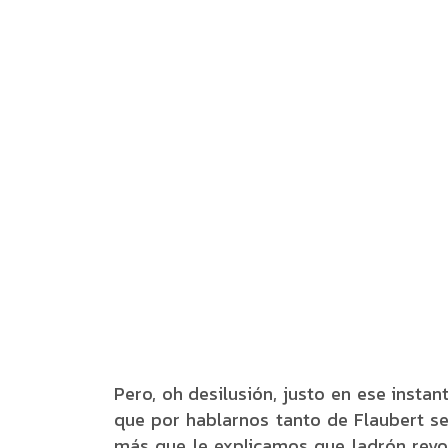
Pero, oh desilusión, justo en ese instan
que por hablarnos tanto de Flaubert se 
más que le explicamos que ladrón revol