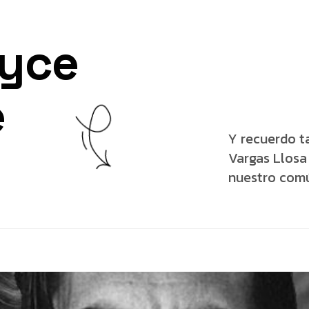
ryce
e
Y recuerdo t
Vargas Llosa
nuestro común