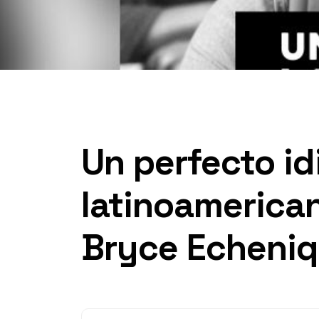
Un perfecto id
latinoamerican
Bryce Echeni