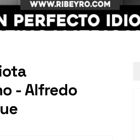
iota
o - Alfredo
que