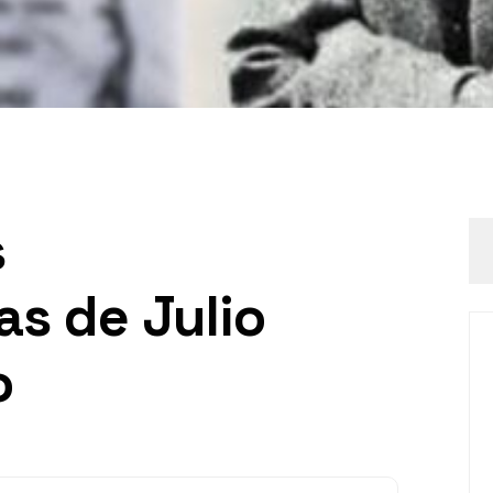
s
s de Julio
o