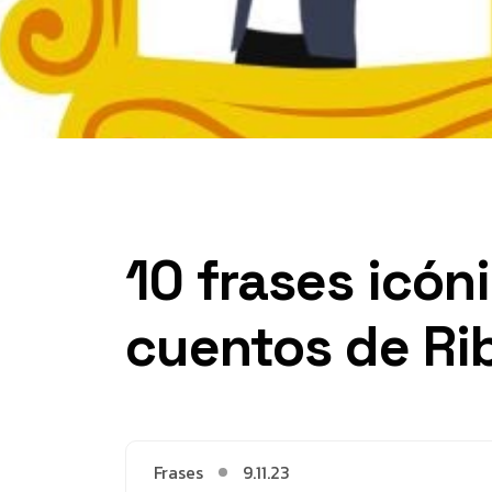
10 frases icón
cuentos de Ri
Frases
9.11.23