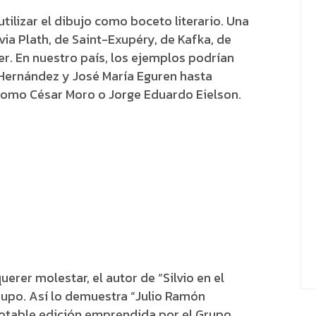
tilizar el dibujo como boceto literario. Una
lvia Plath, de Saint-Exupéry, de Kafka, de
er. En nuestro país, los ejemplos podrían
 Hernández y José María Eguren hasta
 como César Moro o Jorge Eduardo Eielson.
erer molestar, el autor de “Silvio en el
rupo. Así lo demuestra “Julio Ramón
 notable edición emprendida por el Grupo