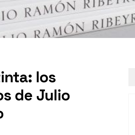
inta: los
os de Julio
o