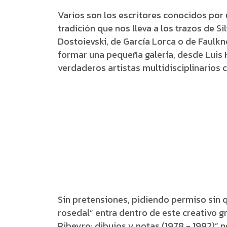
Varios son los escritores conocidos por u
tradición que nos lleva a los trazos de Si
Dostoievski, de García Lorca o de Faulkn
formar una pequeña galería, desde Luis
verdaderos artistas multidisciplinarios
Sin pretensiones, pidiendo permiso sin qu
rosedal” entra dentro de este creativo g
Ribeyro: dibujos y notas (1978 - 1992)”