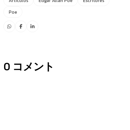
Articulos
Edgar Allan Poe
Escritores
Poe
0 コメント