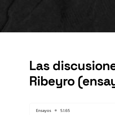
Las discusione
Ribeyro (ensa
Ensayos
5.1.65