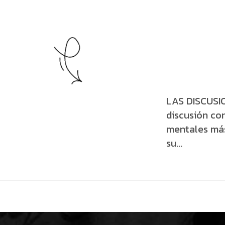
LAS DISCUSI
discusión con
mentales más 
su...