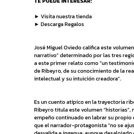
TE PUEDE INTERESAR:
► Visita nuestra tienda
► Descarga Regalos
José Miguel Oviedo califica este volumen
narrativo” determinado por las tres region
a este primer relato como “un testimoni
de Ribeyro, de su conocimiento de la r
intelectual y su intuición creadora”.
Es un cuento atípico en la trayectoria ri
Ribeyro titula este volumen “historias”,
empeño continuado en labrar su propio 
que el narrador-protagonista “no se ajus
desvalida e ingenua: aunque desalojado d