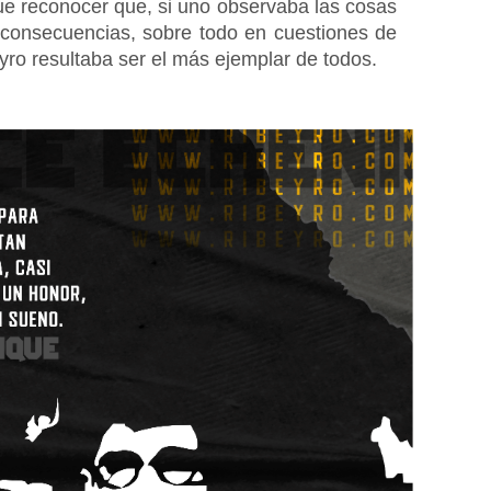
ue reconocer que, si uno observaba las cosas 
 consecuencias, sobre todo en cuestiones de 
eyro resultaba ser el más ejemplar de todos.